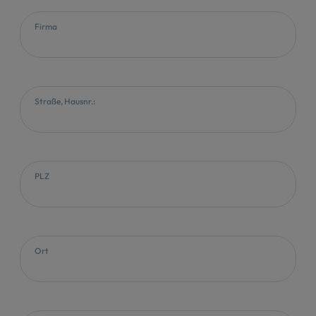
Firma
Straße, Hausnr.:
PLZ
Ort