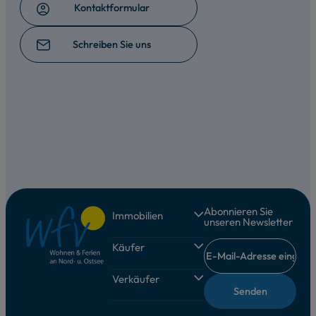
Kontaktformular
Schreiben Sie uns
Abonnieren Sie
Immobilien
unseren Newsletter
Ferienhäuser
Käufer
Ferienwohnung
Immobilie kaufen
Verkäufer
Grundstücke
Finanzierungsvermittlung
Gewerbe
Immobilie