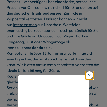
Präsenz – wir verfügen über eine starke, persönliche
Präsenz vor Ort, denn wir sind mit fünf Standorten auf
den deutschen Inseln und unserer Zentrale in
Wuppertal vertreten. Dadurch können wir nicht
nur
Interessenten
aus Nordrhein-Westfalen
engmaschig betreuen, sondern auch persönlich für Sie
und Ihre Gäste am Urlaubsort auf Rügen, Borkum,
Langeoog, Juist oder Wangerooge als
Immobilienmakler da sein.
Kompetenz – in über 35 Jahren erarbeitet man sich
eine Expertise, die nicht so schnell ersetzt werden
kann. Wir bieten mit unseren erprobten Konzepten die
ideale Unterstützung für Gäste,
Käufer,
Vermieter
,
Verkäufer
und
Bauträger
gleichermaßen.
Service – als familiengeführtes Unternehmen sind wir
stolz auf einen sehr vielseitigen Service. So können wir
Sie nicht nur professionell und effizient bei der
Vermarktung und beim Vertrieb Ihrer Ferienimmobilie