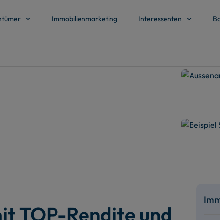
ntümer
Immobilienmarketing
Interessenten
Ba
Immo
it TOP-Rendite und