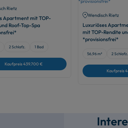
ch Rietz
Wendisch Rietz
ss Apartment mit TOP-
Luxuriöses Apartmen
 und Roof-Top-Spa
mit TOP-Rendite un
onsfrei*
*provisionsfrei*
2 Schlafz.
1 Bad
56,96 m²
2 Schlafz.
Kaufpreis
439.700 €
Kaufpreis
4
Inter