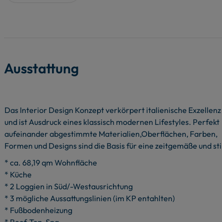
traumhafte Lage am See – nur 50 Minuten von Berlin entfernt
Hervorragende Rendite und passives Einkommen:
Profitieren Sie von außergewöhnlicher Rendite, stabilem Cas
Wachstumspotential
Ausstattung
Einzigartige Freizeitmöglichkeiten
Genießen Sie ein atemberaubendes Roof-Top SPA mit stilvol
ausgezeichnete Gastronomie. All das an Deutschlands
beliebtestem See 2024.
Das Interior Design Konzept verkörpert italienische Exzellenz
und ist Ausdruck eines klassisch modernen Lifestyles. Perfekt
Iconic Design und langfristige Wertsteigerung:
aufeinander abgestimmte Materialien,Oberflächen, Farben,
Erleben Sie die perfekte Kombination aus ikonischer Architektur
Formen und Designs sind die Basis für eine zeitgemäße und stil
Freizeitmöglichkeiten – Ihr Garant für langfristige Wertsteige
* ca. 68,19 qm Wohnfläche
Eigennutzung und lukrative Einnahmen:
* Küche
Nutzen Sie Ihr Ferienapartment selbst für unvergessliche Urla
* 2 Loggien in Süd/-Westausrichtung
dank einzigartigem Betreiberkonzept, KI und Gesundheitsbon
* 3 mögliche Aussattungslinien (im KP entahlten)
Das Westufer des Sees, mit den Orten Bad Saarow und Wendisc
* Fußbodenheizung
Brandenburg. Von Januar bis September 2024 betrug hier die