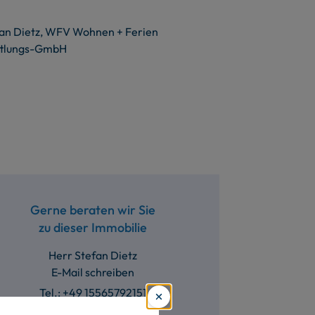
Gerne beraten wir Sie
zu dieser Immobilie
Herr Stefan Dietz
E-Mail schreiben
Tel.: +49 15565792151
Mobil: +49 15565792151