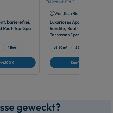
Wendisch Rietz
t, barierefrei,
Luxuriöses Apartment mit TOP
d Roof-Top-Spa
Rendite, Roof-Top-Spa und zwe
Terrassen *provisionsfrei*
1 Bad
68,80 m²
2 Schlafz.
2 Bäder
44.100 €
Kaufpreis
514.400 €
esse geweckt?