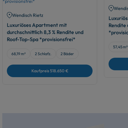
Wendis
Wendisch Rietz
Luxuriö
Luxuriöses Apartment mit
Rendite
durchschnittlich 8,3 % Rendite und
*provisi
Roof-Top-Spa *provisionsfrei*
57,45 m²
68,19 m²
2 Schlafz.
2 Bäder
Kaufpreis
518.650 €