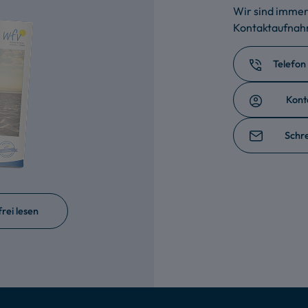
Wir sind immer 
Kontaktaufna
Telefon
Kont
Schre
rei lesen