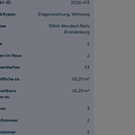
kt-ID
2026-613
kttypen
Etagenwohnung, Wohnung
sse
15864 Wendisch Rietz
Brandenburg
e
2
en im Haus
2
einheiten
53
fläche ca.
65,20 m²
ietbare
65,20 m²
he ca.
mer
3
afzimmer
2
ezimmer
2