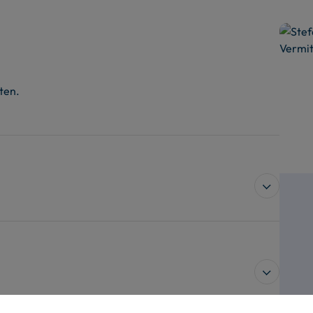
iel an der Ostsee.
ten.