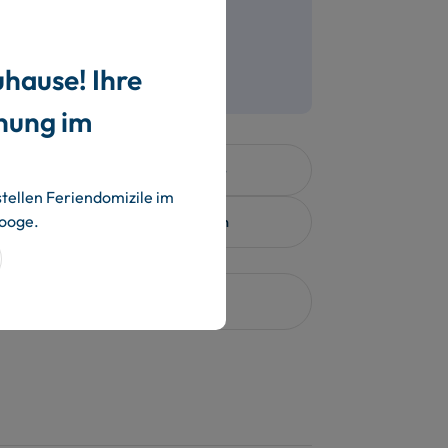
Kontaktanfrage
uhause! Ihre
nung im
Immobilienmarktbericht 2024
stellen Feriendomizile im
rooge.
Mit der WFV besser vermieten
Druckansicht (PDF)