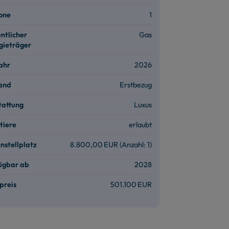
one
1
ntlicher
Gas
gieträger
ahr
2026
and
Erstbezug
tattung
Luxus
tiere
erlaubt
­stellplatz
8.800,00 EUR (Anzahl: 1)
ügbar ab
2028
preis
501.100 EUR