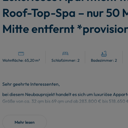
Roof-Top-Spa – nur 50 M
Mitte entfernt *provisio
Wohnfläche:
65,20 m²
Schlafzimmer:
2
Badezimmer:
2
Sehr geehrte Interessenten,
bei diesem Neubauprojekt handelt es sich um luxuriöse Appar
Größe von ca. 32 qm bis 69 qm und ab 283.800 € bis 518.650 €
Kontaktieren Sie mich unter 0176 / 76 98 33 66 oder stefan@a
Angebot !
Mehr lesen
Ferienapartments im AVAMAR Scharmützelsee bieten luxuriös