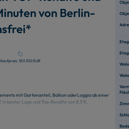
Obje
inuten von Berlin-
Obje
nsfrei*
Adre
Etag
Etag
Kaufpreis:
501.100 EUR
Wohn
Wohn
Verm
Fläc
tements mit Gartenanteil, Balkon oderLoggia ab einer
 in bester Lage und Top-Rendite von 8,3 %.
Zim
vamar.de für weitere Informationen und Ihr persönliches
Schl
Bad
en Komfort, ausgezeichneten Service und eine